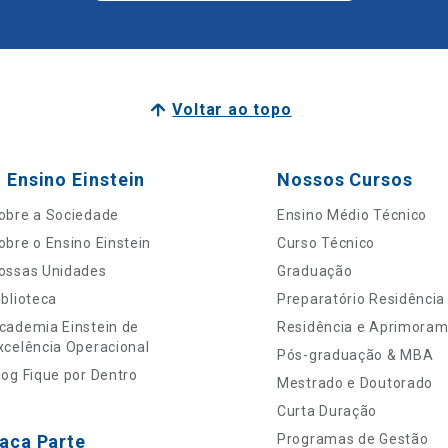
Voltar ao topo
 Ensino Einstein
Nossos Cursos
obre a Sociedade
Ensino Médio Técnico
obre o Ensino Einstein
Curso Técnico
ossas Unidades
Graduação
iblioteca
Preparatório Residência
cademia Einstein de
Residência e Aprimora
xcelência Operacional
Pós-graduação & MBA
log Fique por Dentro
Mestrado e Doutorado
Curta Duração
aça Parte
Programas de Gestão