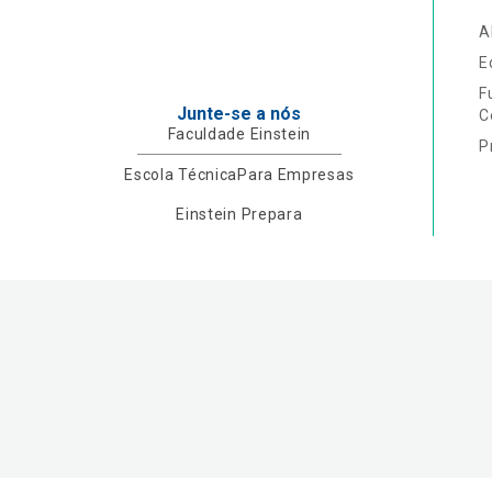
A
E
F
Junte-se a nós
C
Faculdade Einstein
P
Escola Técnica
Para Empresas
Einstein Prepara