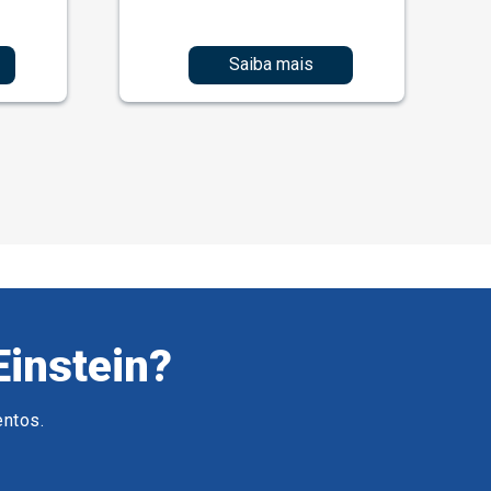
Saiba mais
Einstein?
entos.