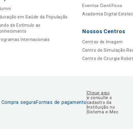
Eventos Científicos
lumni
Academia Digital Einstei
ducação em Saúde da População
undo de Estímulo ao
Nossos Centros
onhecimento
rogramas Internacionais
Centros de Imagem
Centro de Simulação Rea
Centro de Cirurgia Robót
Clique aqui
e consulte o
Compra segura
Formas de pagamento
cadastro da
Instituição no
Sistema e-Mec