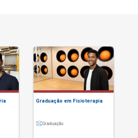
ria
Graduação em Fisioterapia
Gr
Graduação