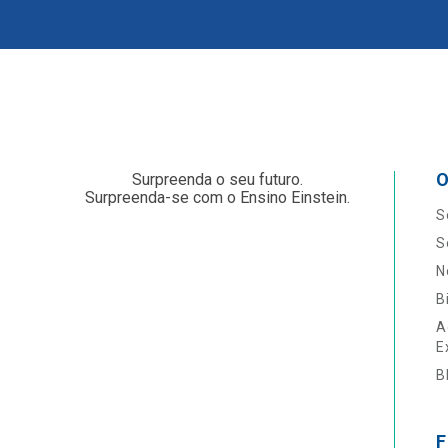
O
Surpreenda o seu futuro.
Surpreenda-se com o Ensino Einstein.
S
S
N
B
A
E
B
F