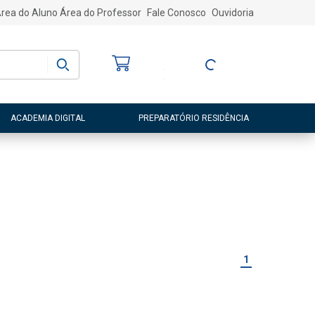
rea do Aluno
Área do Professor
Fale Conosco
Ouvidoria
Bem-vindo
(a)
Entre ou Cadastre-
se
ACADEMIA DIGITAL
PREPARATÓRIO RESIDÊNCIA
1