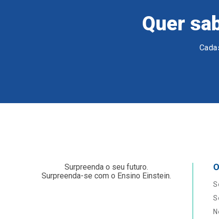
Quer sab
Cadas
O
Surpreenda o seu futuro.
Surpreenda-se com o Ensino Einstein.
S
S
N