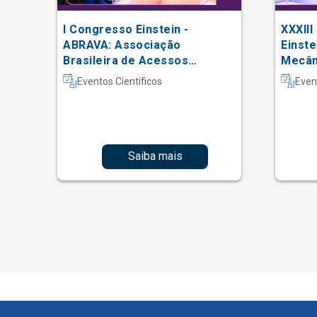
I Congresso Einstein -
XXXIII
 do
ABRAVA: Associação
Einste
Brasileira de Acessos
Mecâni
Vasculares
Intern
Eventos Científicos
Even
Fisiot
Intens
Saiba mais