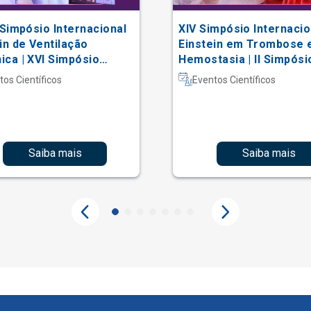
 Simpósio Internacional
XIV Simpósio Internacio
in de Ventilação
Einstein em Trombose 
ca | XVI Simpósio
Hemostasia | II Simpósi
acional Einstein de
Hematologia Laboratori
tos Científicos
Eventos Científicos
erapia em Terapia
iva
Saiba mais
Saiba mais