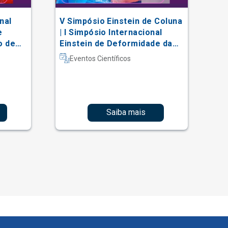
nal
V Simpósio Einstein de Coluna
AC
e
| I Simpósio Internacional
Vi
o de
Einstein de Deformidade da
al
Coluna e Técnicas Complexas
Eventos Científicos
Saiba mais