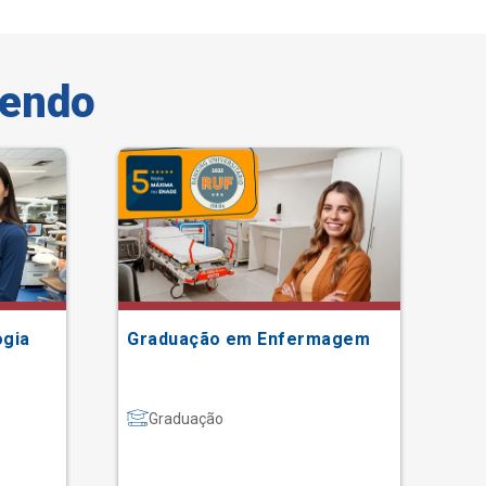
vendo
Tax
ogia
Graduação em Enfermagem
En
In
Graduação