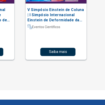
nal
V Simpósio Einstein de Coluna
AC
e
| I Simpósio Internacional
Vi
o de
Einstein de Deformidade da
al
Coluna e Técnicas Complexas
Eventos Científicos
Saiba mais