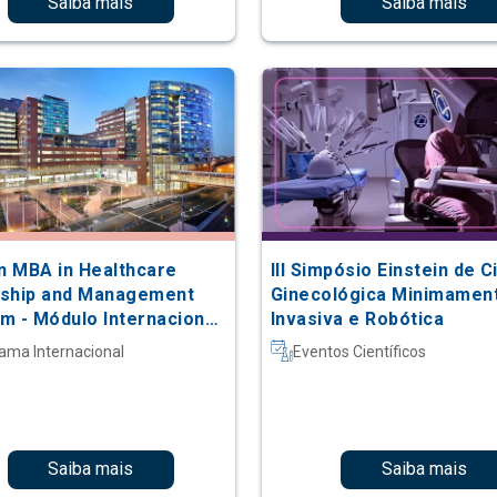
Saiba mais
Saiba mais
in MBA in Healthcare
III Simpósio Einstein de C
ship and Management
Ginecológica Minimamen
m - Módulo Internacional
Invasiva e Robótica
ns Hopkins
ama Internacional
Eventos Científicos
Saiba mais
Saiba mais