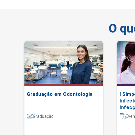
O qu
Graduação em Odontologia
I Simp
Infect
Infec
Graduação
Even