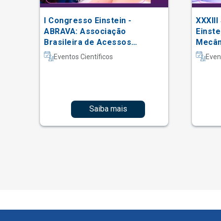
I Congresso Einstein -
XXXIII
 do
ABRAVA: Associação
Einste
Brasileira de Acessos
Mecâni
Vasculares
Intern
Eventos Científicos
Even
Fisiot
Intens
Saiba mais