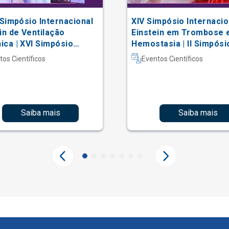
 Simpósio Internacional
XIV Simpósio Internacio
in de Ventilação
Einstein em Trombose 
ca | XVI Simpósio
Hemostasia | II Simpósi
acional Einstein de
Hematologia Laboratori
tos Científicos
Eventos Científicos
erapia em Terapia
iva
Saiba mais
Saiba mais