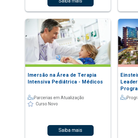
Saiba mais
Imersão na Área de Terapia
Einste
Intensiva Pediátrica - Médicos
Leader
Progra
na Joh
Parcerias em Atualização
Progr
Curso Novo
Saiba mais