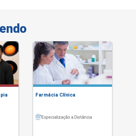
vendo
Tax
pia
Farmácia Clínica
Te
Co
Especialização a Distância