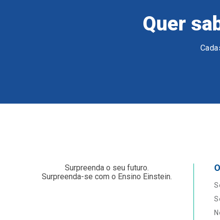
Quer sab
Cadas
O
Surpreenda o seu futuro.
Surpreenda-se com o Ensino Einstein.
S
S
N