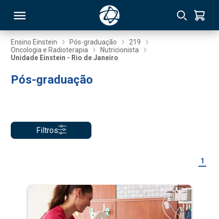
Ensino Einstein
Pós-graduação
219
Oncologia e Radioterapia
Nutricionista
Unidade Einstein - Rio de Janeiro
RSO
Pós-graduação
TIVAS
S
IN
Filtros
ONAL
1
 MBA
NTRO