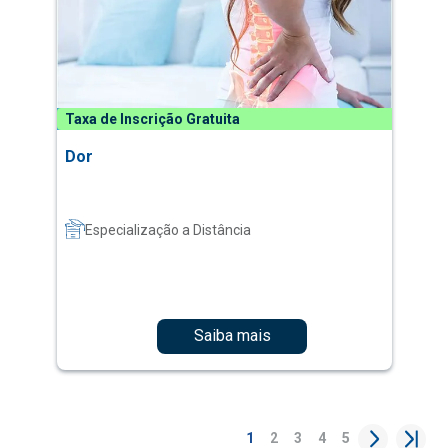
Taxa de Inscrição Gratuita
Dor
Especialização a Distância
Saiba mais
1
2
3
4
5