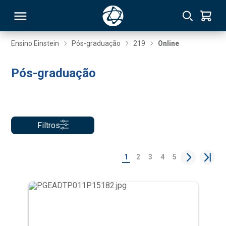
Ensino Einstein
Pós-graduação
219
Online
RSO
Pós-graduação
TIVAS
S
IN
Filtros
ONAL
1
2
3
4
5
 MBA
NTRO