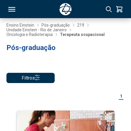
Ensino Einstein
Pós-graduação
219
Unidade Einstein - Rio de Janeiro
Oncologia e Radioterapia
Terapeuta ocupacional
RSO
Pós-graduação
TIVAS
S
IN
Filtros
ONAL
1
 MBA
NTRO