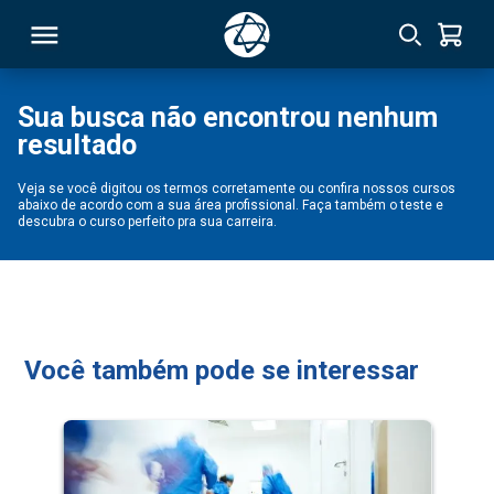
Sua busca não encontrou nenhum
resultado
RSO
Veja se você digitou os termos corretamente ou confira nossos cursos
abaixo de acordo com a sua área profissional. Faça também o teste e
TIVAS
descubra o curso perfeito pra sua carreira.
S
IN
ONAL
Você também pode se interessar
 MBA
NTRO