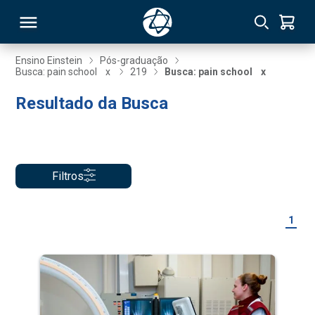
Ensino Einstein
Pós-graduação
Busca: pain school
x
219
Busca: pain school
x
RSO
Resultado da Busca
TIVAS
S
IN
Filtros
ONAL
1
 MBA
NTRO