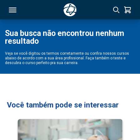
Sua busca não encontrou nenhum
resultado
RSO
Veja se você digitou os termos corretamente ou confira nossos cursos
abaixo de acordo com a sua área profissional. Faça também o teste e
TIVAS
descubra o curso perfeito pra sua carreira.
S
IN
ONAL
Você também pode se interessar
 MBA
NTRO