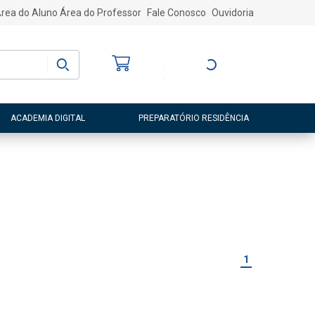
rea do Aluno
Área do Professor
Fale Conosco
Ouvidoria
Bem-vindo
(a)
Entre ou Cadastre-
se
ACADEMIA DIGITAL
PREPARATÓRIO RESIDÊNCIA
1