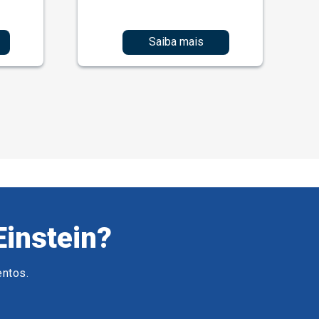
Saiba mais
Einstein?
entos.