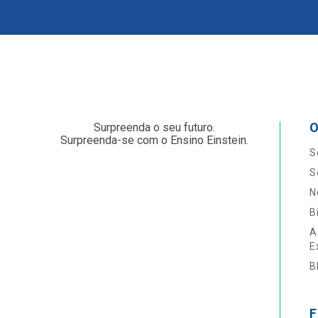
O
Surpreenda o seu futuro.
Surpreenda-se com o Ensino Einstein.
S
S
N
B
A
E
B
F