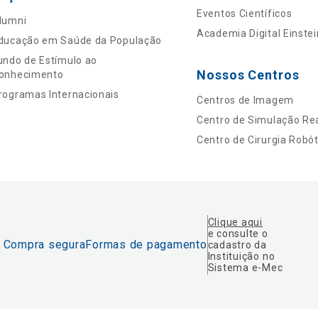
Eventos Científicos
lumni
Academia Digital Einstei
ducação em Saúde da População
undo de Estímulo ao
Nossos Centros
onhecimento
rogramas Internacionais
Centros de Imagem
Centro de Simulação Rea
Centro de Cirurgia Robót
Clique aqui
e consulte o
Compra segura
Formas de pagamento
cadastro da
Instituição no
Sistema e-Mec