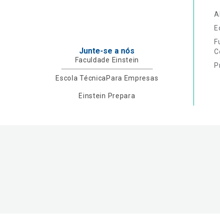
A
E
F
Junte-se a nós
C
Faculdade Einstein
P
Escola Técnica
Para Empresas
Einstein Prepara