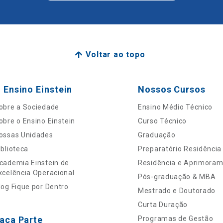
Voltar ao topo
 Ensino Einstein
Nossos Cursos
obre a Sociedade
Ensino Médio Técnico
obre o Ensino Einstein
Curso Técnico
ossas Unidades
Graduação
iblioteca
Preparatório Residência
cademia Einstein de
Residência e Aprimora
xcelência Operacional
Pós-graduação & MBA
log Fique por Dentro
Mestrado e Doutorado
Curta Duração
aça Parte
Programas de Gestão