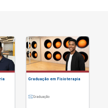
ria
Graduação em Fisioterapia
Gr
Graduação