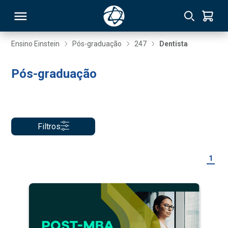
Ensino Einstein
Pós-graduação
247
Dentista
RSO
Pós-graduação
TIVAS
S
IN
Filtros
ONAL
1
 MBA
NTRO