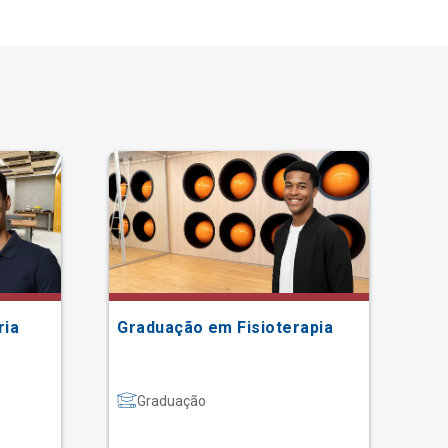
ria
Graduação em Fisioterapia
Gr
Graduação