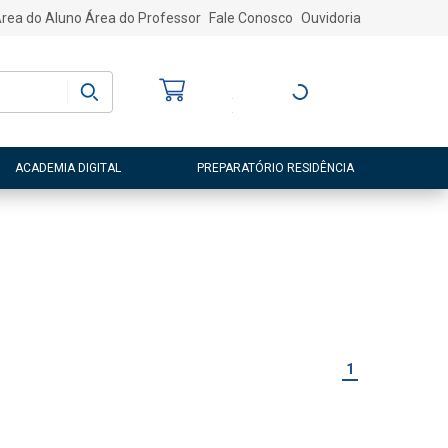
rea do Aluno
Área do Professor
Fale Conosco
Ouvidoria
Bem-vindo
(a)
Entre ou Cadastre-
se
ACADEMIA DIGITAL
PREPARATÓRIO RESIDÊNCIA
1