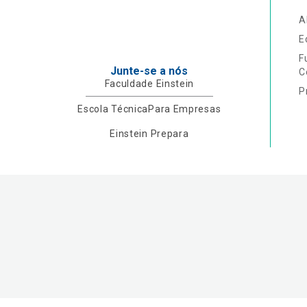
A
E
F
Junte-se a nós
C
Faculdade Einstein
P
Escola Técnica
Para Empresas
Einstein Prepara