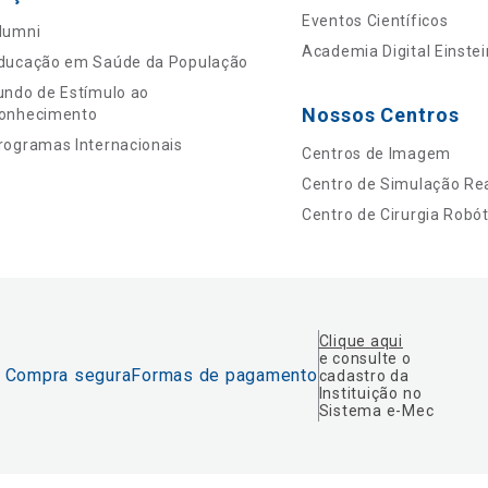
Eventos Científicos
lumni
Academia Digital Einstei
ducação em Saúde da População
undo de Estímulo ao
Nossos Centros
onhecimento
rogramas Internacionais
Centros de Imagem
Centro de Simulação Rea
Centro de Cirurgia Robót
Clique aqui
e consulte o
Compra segura
Formas de pagamento
cadastro da
Instituição no
Sistema e-Mec