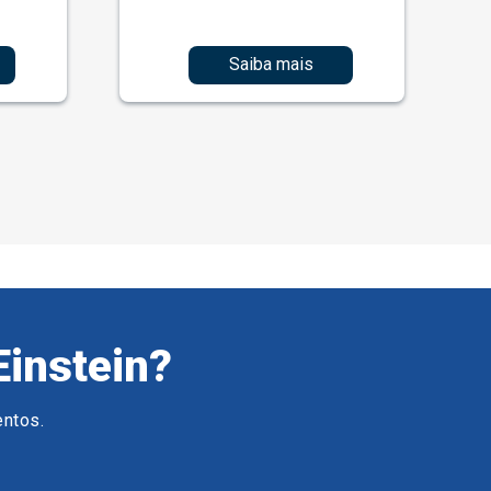
Saiba mais
Einstein?
entos.