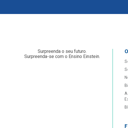
O
Surpreenda o seu futuro.
Surpreenda-se com o Ensino Einstein.
S
S
N
B
A
E
B
F