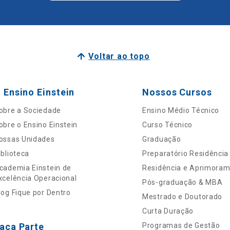
Voltar ao topo
 Ensino Einstein
Nossos Cursos
obre a Sociedade
Ensino Médio Técnico
obre o Ensino Einstein
Curso Técnico
ossas Unidades
Graduação
iblioteca
Preparatório Residência
cademia Einstein de
Residência e Aprimora
xcelência Operacional
Pós-graduação & MBA
log Fique por Dentro
Mestrado e Doutorado
Curta Duração
aça Parte
Programas de Gestão