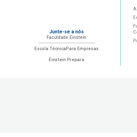
A
E
F
Junte-se a nós
C
Faculdade Einstein
P
Escola Técnica
Para Empresas
Einstein Prepara