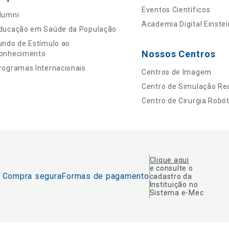
Eventos Científicos
lumni
Academia Digital Einstei
ducação em Saúde da População
undo de Estímulo ao
Nossos Centros
onhecimento
rogramas Internacionais
Centros de Imagem
Centro de Simulação Rea
Centro de Cirurgia Robót
Clique aqui
e consulte o
Compra segura
Formas de pagamento
cadastro da
Instituição no
Sistema e-Mec