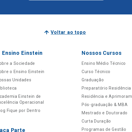
Voltar ao topo
 Ensino Einstein
Nossos Cursos
obre a Sociedade
Ensino Médio Técnico
obre o Ensino Einstein
Curso Técnico
ossas Unidades
Graduação
iblioteca
Preparatório Residência
cademia Einstein de
Residência e Aprimora
xcelência Operacional
Pós-graduação & MBA
log Fique por Dentro
Mestrado e Doutorado
Curta Duração
aça Parte
Programas de Gestão