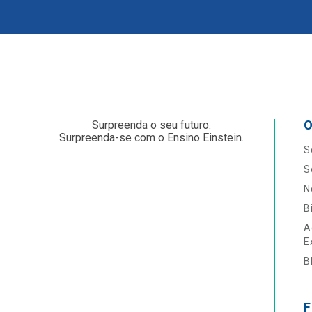
O
Surpreenda o seu futuro.
Surpreenda-se com o Ensino Einstein.
S
S
N
B
A
E
B
F