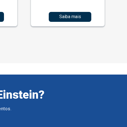
Saiba mais
Einstein?
entos.