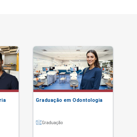
ria
Graduação em Odontologia
Gr
Graduação