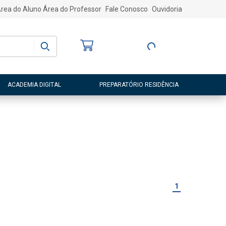
rea do Aluno
Área do Professor
Fale Conosco
Ouvidoria
Bem-vindo
(a)
Entre ou Cadastre-
se
ACADEMIA DIGITAL
PREPARATÓRIO RESIDÊNCIA
1