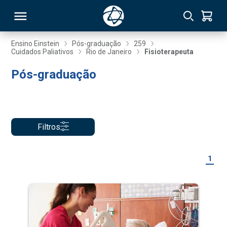
Ensino Einstein
Pós-graduação
259
Cuidados Paliativos
Rio de Janeiro
Fisioterapeuta
RSO
Pós-graduação
TIVAS
S
IN
Filtros
ONAL
1
 MBA
NTRO