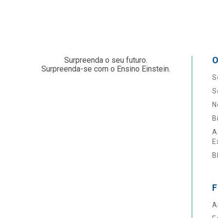
O
Surpreenda o seu futuro.
Surpreenda-se com o Ensino Einstein.
S
S
N
B
A
E
B
F
A