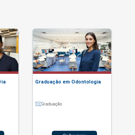
ria
Graduação em Odontologia
Gr
Graduação