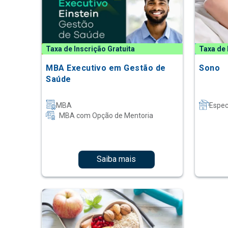
Taxa de Inscrição Gratuita
Taxa de 
MBA Executivo em Gestão de
Sono
Saúde
MBA
Espec
MBA com Opção de Mentoria
Saiba mais