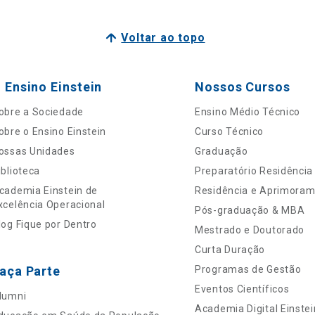
Voltar ao topo
 Ensino Einstein
Nossos Cursos
obre a Sociedade
Ensino Médio Técnico
obre o Ensino Einstein
Curso Técnico
ossas Unidades
Graduação
iblioteca
Preparatório Residência
cademia Einstein de
Residência e Aprimora
xcelência Operacional
Pós-graduação & MBA
log Fique por Dentro
Mestrado e Doutorado
Curta Duração
aça Parte
Programas de Gestão
Eventos Científicos
lumni
Academia Digital Einstei