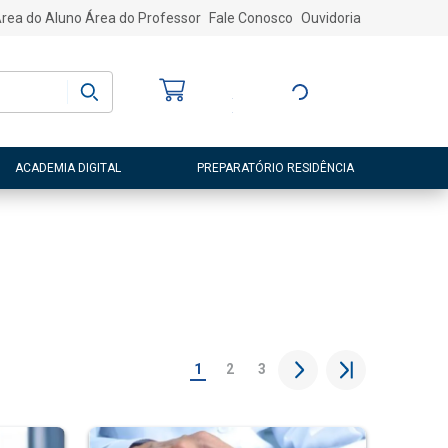
rea do Aluno
Área do Professor
Fale Conosco
Ouvidoria
Bem-vindo
(a)
Entre ou Cadastre-
se
ACADEMIA DIGITAL
PREPARATÓRIO RESIDÊNCIA
1
2
3