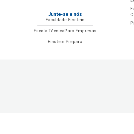
E
F
Junte-se a nós
C
Faculdade Einstein
P
Escola Técnica
Para Empresas
Einstein Prepara