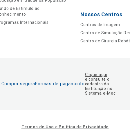
ducação em Saúde da População
undo de Estímulo ao
Nossos Centros
onhecimento
rogramas Internacionais
Centros de Imagem
Centro de Simulação Rea
Centro de Cirurgia Robót
Clique aqui
e consulte o
Compra segura
Formas de pagamento
cadastro da
Instituição no
Sistema e-Mec
Termos de Uso e Política de Privacidade