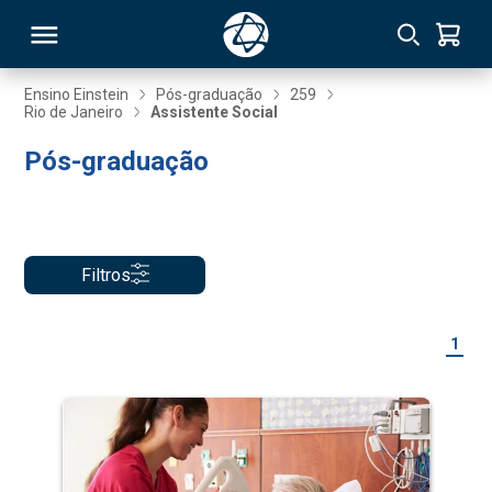
Ensino Einstein
Pós-graduação
259
Rio de Janeiro
Assistente Social
RSO
Pós-graduação
TIVAS
S
IN
Filtros
ONAL
1
 MBA
NTRO