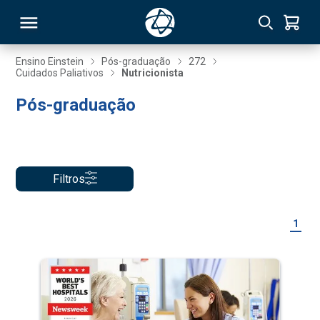
Ensino Einstein
Pós-graduação
272
Cuidados Paliativos
Nutricionista
RSO
Pós-graduação
TIVAS
S
IN
Filtros
ONAL
1
 MBA
NTRO