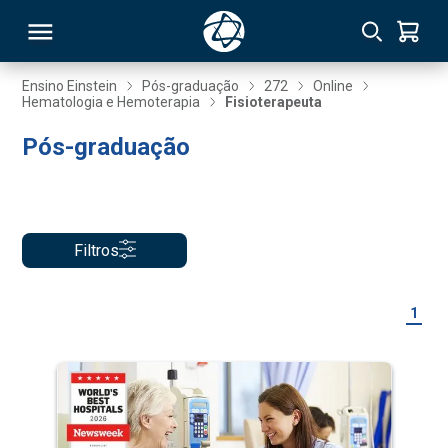
Ensino Einstein
Pós-graduação
272
Online
Hematologia e Hemoterapia
Fisioterapeuta
RSO
Pós-graduação
TIVAS
S
IN
Filtros
ONAL
1
 MBA
NTRO