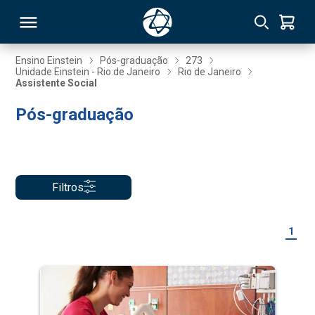
Ensino Einstein
Pós-graduação
273
Unidade Einstein - Rio de Janeiro
Rio de Janeiro
Assistente Social
RSO
Pós-graduação
TIVAS
S
IN
Filtros
ONAL
1
 MBA
NTRO