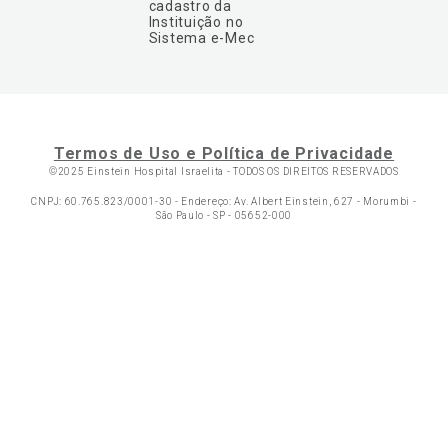
cadastro da
Instituição no
Sistema e-Mec
Termos de Uso e Política de Privacidade
©2025 Einstein Hospital Israelita -
TODOS OS DIREITOS RESERVADOS
CNPJ: 60.765.823/0001-30 - Endereço: Av. Albert Einstein, 627 - Morumbi -
São Paulo - SP - 05652-000
Ol
C
p
t
a
Wh
N
Fa