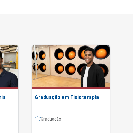
ria
Graduação em Fisioterapia
Gr
Graduação