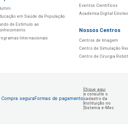
Eventos Científicos
lumni
Academia Digital Einstei
ducação em Saúde da População
undo de Estímulo ao
Nossos Centros
onhecimento
rogramas Internacionais
Centros de Imagem
Centro de Simulação Rea
Centro de Cirurgia Robót
Clique aqui
e consulte o
Compra segura
Formas de pagamento
cadastro da
Instituição no
Sistema e-Mec