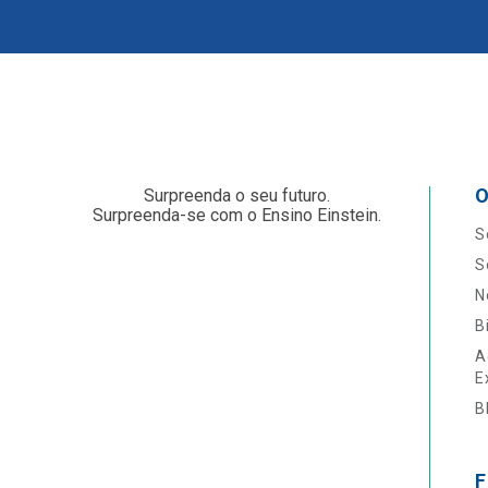
O
Surpreenda o seu futuro.
Surpreenda-se com o Ensino Einstein.
S
S
N
B
A
E
B
F