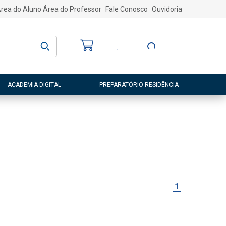
rea do Aluno
Área do Professor
Fale Conosco
Ouvidoria
Bem-vindo
(a)
Entre ou Cadastre-
se
ACADEMIA DIGITAL
PREPARATÓRIO RESIDÊNCIA
1