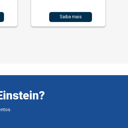
Saiba mais
Einstein?
entos.