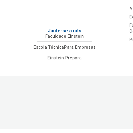
A
E
F
Junte-se a nós
C
Faculdade Einstein
P
Escola Técnica
Para Empresas
Einstein Prepara