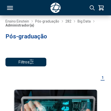
Ensino Einstein
Pós-graduação
282
Big Data
Administrador(a)
RSO
Pós-graduação
TIVAS
S
IN
Filtros
ONAL
1
 MBA
NTRO