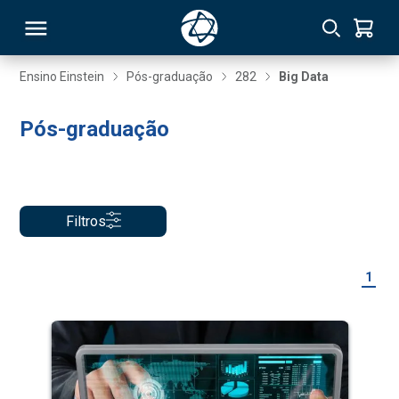
Ensino Einstein
Pós-graduação
282
Big Data
RSO
Pós-graduação
TIVAS
S
IN
Filtros
ONAL
1
 MBA
NTRO