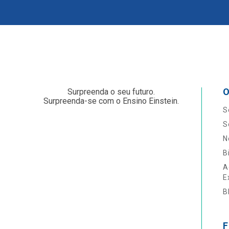
O
Surpreenda o seu futuro.
Surpreenda-se com o Ensino Einstein.
S
S
N
B
A
E
B
F