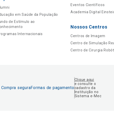
Eventos Científicos
lumni
Academia Digital Einstei
ducação em Saúde da População
undo de Estímulo ao
Nossos Centros
onhecimento
rogramas Internacionais
Centros de Imagem
Centro de Simulação Rea
Centro de Cirurgia Robót
Clique aqui
e consulte o
Compra segura
Formas de pagamento
cadastro da
Instituição no
Sistema e-Mec