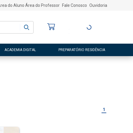
rea do Aluno
Área do Professor
Fale Conosco
Ouvidoria
Bem-vindo
(a)
Entre ou Cadastre-
se
ACADEMIA DIGITAL
PREPARATÓRIO RESIDÊNCIA
1