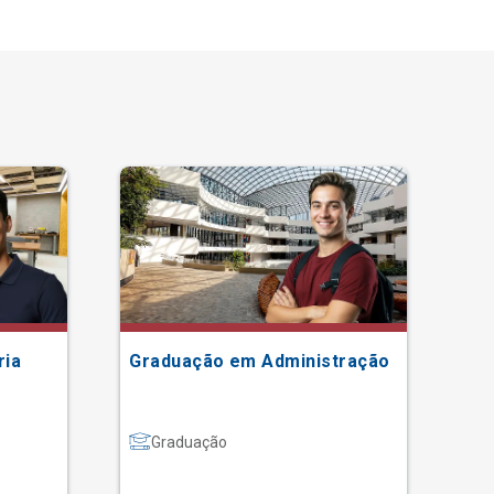
ria
Graduação em Administração
Gr
Graduação