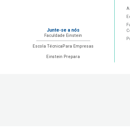
A
E
F
Junte-se a nós
C
Faculdade Einstein
P
Escola Técnica
Para Empresas
Einstein Prepara