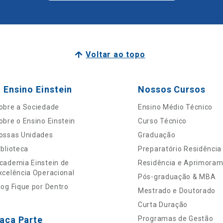
Voltar ao topo
 Ensino Einstein
Nossos Cursos
obre a Sociedade
Ensino Médio Técnico
obre o Ensino Einstein
Curso Técnico
ossas Unidades
Graduação
iblioteca
Preparatório Residência
cademia Einstein de
Residência e Aprimora
xcelência Operacional
Pós-graduação & MBA
log Fique por Dentro
Mestrado e Doutorado
Curta Duração
aça Parte
Programas de Gestão