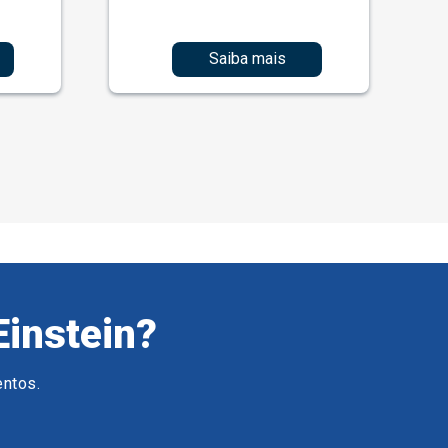
Saiba mais
Einstein?
entos.