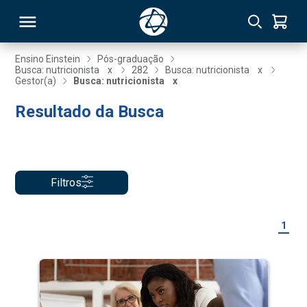
Ensino Einstein
Pós-graduação
Busca: nutricionista
x
282
Busca: nutricionista
x
Gestor(a)
Busca: nutricionista
x
RSO
Resultado da Busca
TIVAS
S
IN
Filtros
ONAL
1
 MBA
NTRO