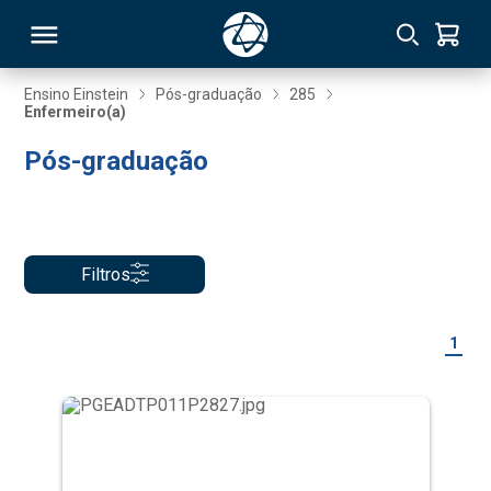
Ensino Einstein
Pós-graduação
285
Enfermeiro(a)
RSO
Pós-graduação
TIVAS
S
IN
Filtros
ONAL
1
 MBA
NTRO