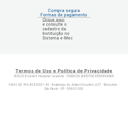
Compra segura
Formas de pagamento
Clique aqui
e consulte o
cadastro da
Instituição no
Sistema e-Mec
Termos de Uso e Política de Privacidade
©2025 Einstein Hospital Israelita -
TODOS OS DIREITOS RESERVADOS
CNPJ: 60.765.823/0001-30 - Endereço: Av. Albert Einstein, 627 - Morumbi -
São Paulo - SP - 05652-000
Ol