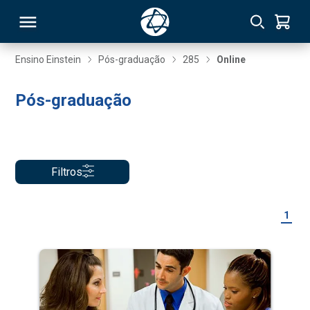
Ensino Einstein
Pós-graduação
285
Online
RSO
Pós-graduação
TIVAS
S
IN
Filtros
ONAL
1
 MBA
NTRO