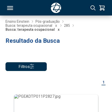
Ensino Einstein
Pós-graduação
Busca: terapeuta ocupacional
x
285
Busca: terapeuta ocupacional
x
RSO
Resultado da Busca
TIVAS
S
IN
Filtros
ONAL
1
 MBA
NTRO