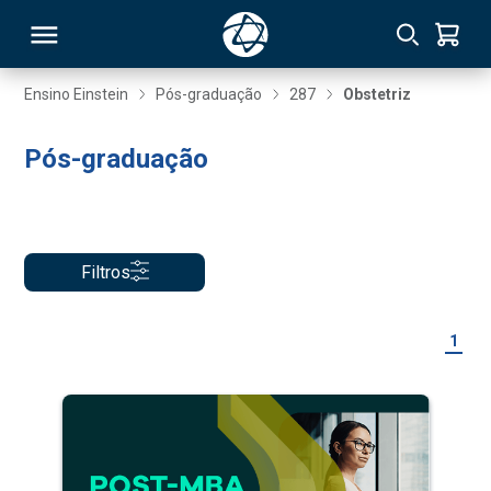
Ensino Einstein
Pós-graduação
287
Obstetriz
RSO
Pós-graduação
TIVAS
S
IN
Filtros
ONAL
1
 MBA
NTRO