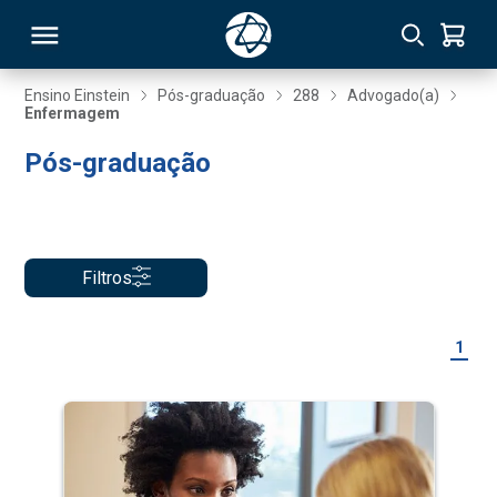
Ensino Einstein
Pós-graduação
288
Advogado(a)
Enfermagem
RSO
Pós-graduação
TIVAS
S
IN
Filtros
ONAL
1
 MBA
NTRO