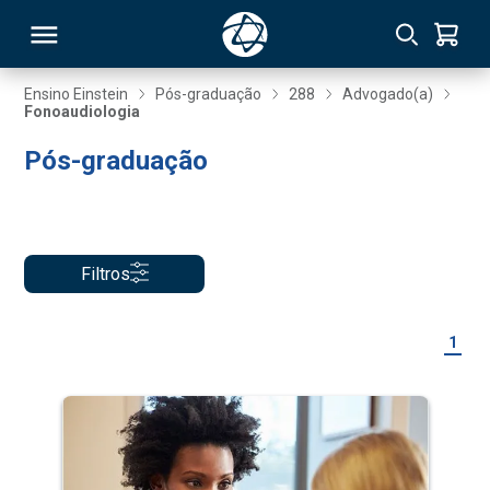
Ensino Einstein
Pós-graduação
288
Advogado(a)
Fonoaudiologia
RSO
Pós-graduação
TIVAS
S
IN
Filtros
ONAL
1
 MBA
NTRO