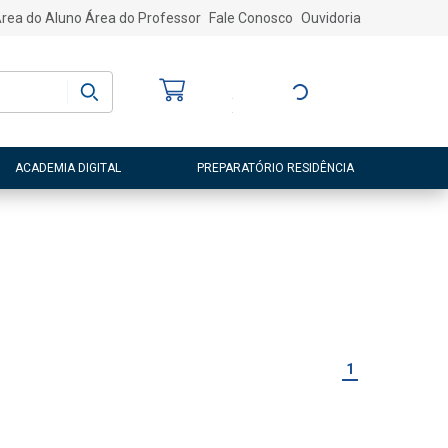
rea do Aluno
Área do Professor
Fale Conosco
Ouvidoria
Bem-vindo
(a)
Entre ou Cadastre-
se
ACADEMIA DIGITAL
PREPARATÓRIO RESIDÊNCIA
1