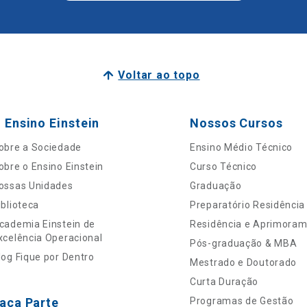
Voltar ao topo
 Ensino Einstein
Nossos Cursos
obre a Sociedade
Ensino Médio Técnico
obre o Ensino Einstein
Curso Técnico
ossas Unidades
Graduação
iblioteca
Preparatório Residência
cademia Einstein de
Residência e Aprimora
xcelência Operacional
Pós-graduação & MBA
log Fique por Dentro
Mestrado e Doutorado
Curta Duração
aça Parte
Programas de Gestão