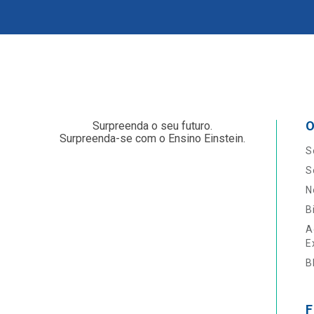
O
Surpreenda o seu futuro.
Surpreenda-se com o Ensino Einstein.
S
S
N
B
A
E
B
F