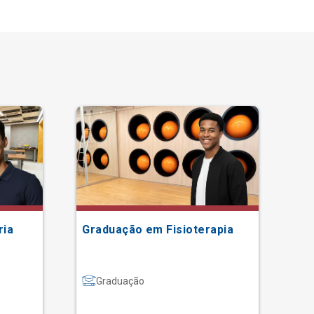
ria
Graduação em Fisioterapia
Gr
Graduação