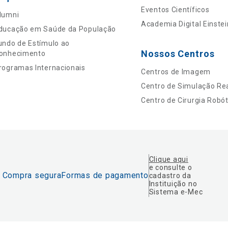
Eventos Científicos
lumni
Academia Digital Einstei
ducação em Saúde da População
undo de Estímulo ao
Nossos Centros
onhecimento
rogramas Internacionais
Centros de Imagem
Centro de Simulação Rea
Centro de Cirurgia Robót
Clique aqui
e consulte o
Compra segura
Formas de pagamento
cadastro da
Instituição no
Sistema e-Mec