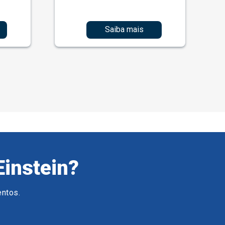
Saiba mais
Einstein?
entos.