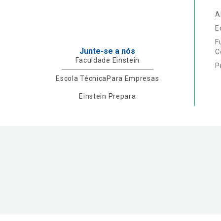
A
E
F
Junte-se a nós
C
Faculdade Einstein
P
Escola Técnica
Para Empresas
Einstein Prepara