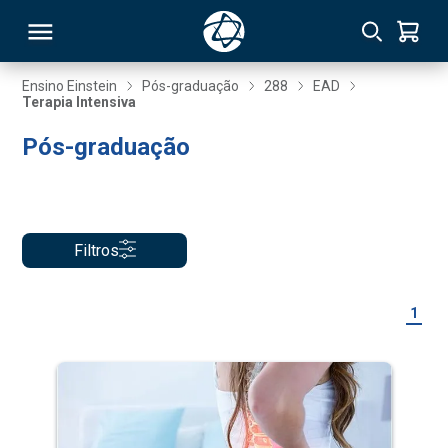
Ensino Einstein
Pós-graduação
288
EAD
Terapia Intensiva
RSO
Pós-graduação
TIVAS
S
IN
Filtros
ONAL
1
 MBA
NTRO