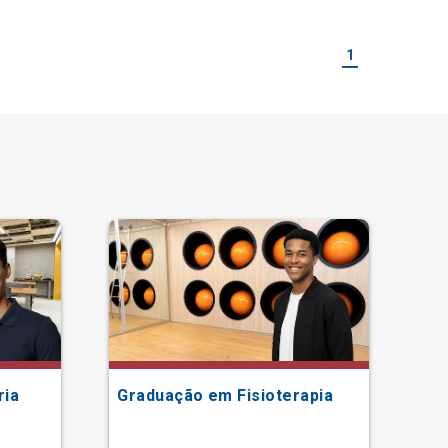
1
ria
Graduação em Fisioterapia
Gr