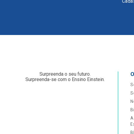
Cadas
O
Surpreenda o seu futuro.
Surpreenda-se com o Ensino Einstein.
S
S
N
B
A
E
B