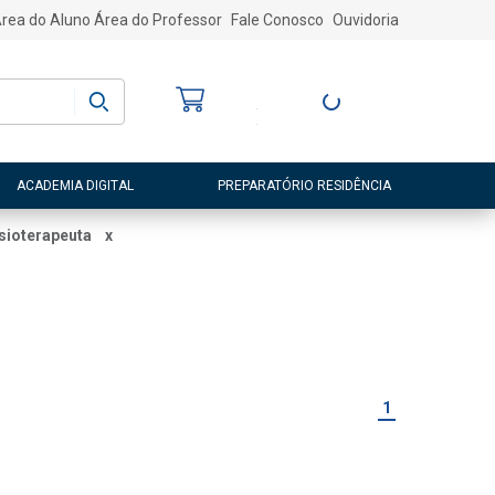
rea do Aluno
Área do Professor
Fale Conosco
Ouvidoria
Bem-vindo
(a)
Entre ou Cadastre-
se
ACADEMIA DIGITAL
PREPARATÓRIO RESIDÊNCIA
isioterapeuta
x
1