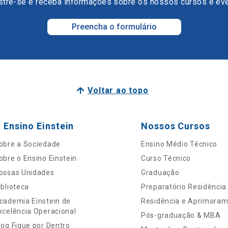
tre-se e receba informações sobre os nossos cursos e ev
Preencha o formulário
Voltar ao topo
 Ensino Einstein
Nossos Cursos
obre a Sociedade
Ensino Médio Técnico
obre o Ensino Einstein
Curso Técnico
ossas Unidades
Graduação
iblioteca
Preparatório Residência
cademia Einstein de
Residência e Aprimora
xcelência Operacional
Pós-graduação & MBA
log Fique por Dentro