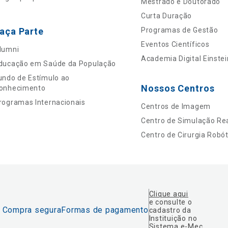
Mestrado e Doutorado
Curta Duração
aça Parte
Programas de Gestão
Eventos Científicos
lumni
Academia Digital Einstei
ducação em Saúde da População
undo de Estímulo ao
Nossos Centros
onhecimento
rogramas Internacionais
Centros de Imagem
Centro de Simulação Rea
Centro de Cirurgia Robót
Clique aqui
e consulte o
Compra segura
Formas de pagamento
cadastro da
Instituição no
Sistema e-Mec