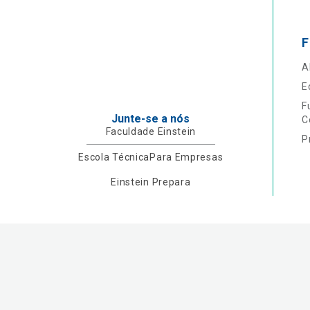
F
A
E
F
Junte-se a nós
C
Faculdade Einstein
P
Escola Técnica
Para Empresas
Einstein Prepara