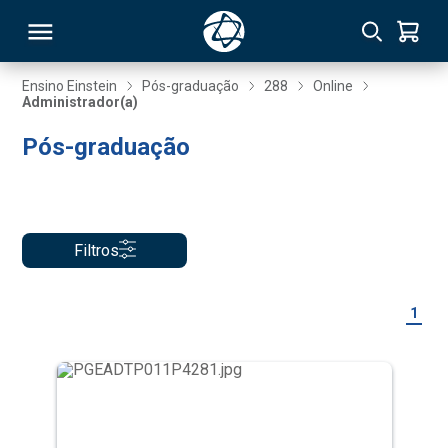
Ensino Einstein
Pós-graduação
288
Online
Administrador(a)
RSO
Pós-graduação
TIVAS
S
IN
Filtros
ONAL
1
 MBA
NTRO