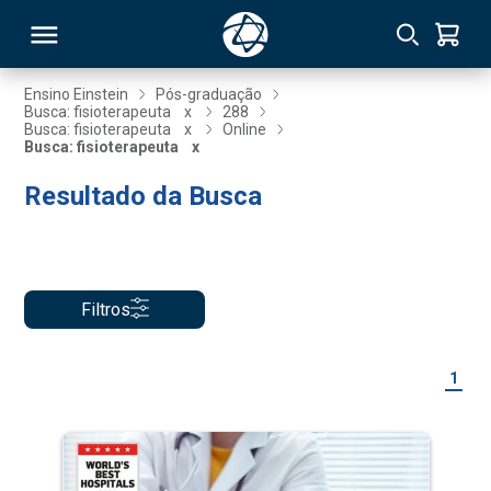
Ensino Einstein
Pós-graduação
Busca: fisioterapeuta
x
288
Busca: fisioterapeuta
x
Online
RSO
Busca: fisioterapeuta
x
Resultado da Busca
TIVAS
S
IN
ONAL
Filtros
1
 MBA
NTRO