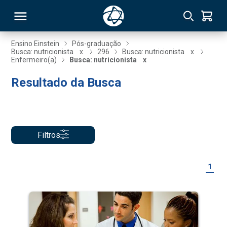
Ensino Einstein
Pós-graduação
Busca: nutricionista
x
296
Busca: nutricionista
x
Enfermeiro(a)
Busca: nutricionista
x
RSO
Resultado da Busca
TIVAS
S
IN
Filtros
ONAL
1
 MBA
NTRO