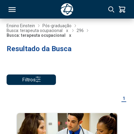
Ensino Einstein
Pós-graduação
Busca: terapeuta ocupacional
x
296
Busca: terapeuta ocupacional
x
RSO
Resultado da Busca
TIVAS
S
IN
Filtros
ONAL
1
 MBA
NTRO