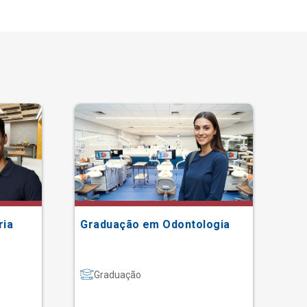
ria
Graduação em Odontologia
Gr
Graduação