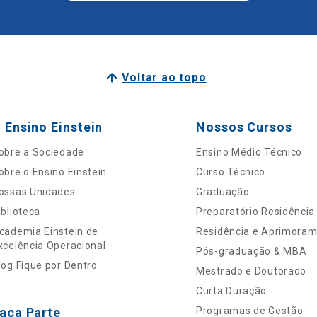
Voltar ao topo
 Ensino Einstein
Nossos Cursos
obre a Sociedade
Ensino Médio Técnico
obre o Ensino Einstein
Curso Técnico
ossas Unidades
Graduação
iblioteca
Preparatório Residência
cademia Einstein de
Residência e Aprimora
xcelência Operacional
Pós-graduação & MBA
log Fique por Dentro
Mestrado e Doutorado
Curta Duração
aça Parte
Programas de Gestão