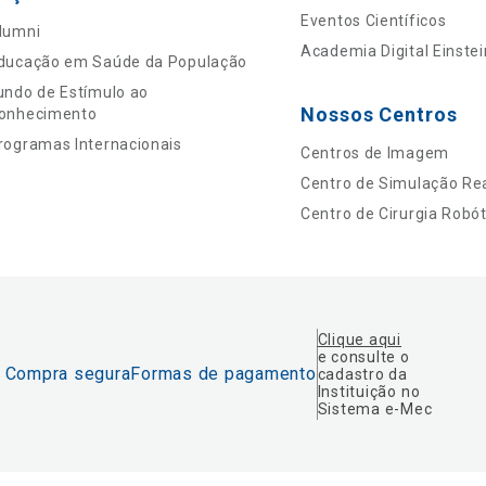
Eventos Científicos
lumni
Academia Digital Einstei
ducação em Saúde da População
undo de Estímulo ao
Nossos Centros
onhecimento
rogramas Internacionais
Centros de Imagem
Centro de Simulação Rea
Centro de Cirurgia Robót
Clique aqui
e consulte o
Compra segura
Formas de pagamento
cadastro da
Instituição no
Sistema e-Mec