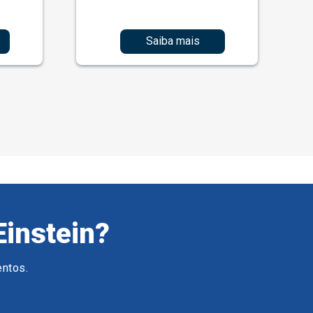
Saiba mais
Einstein?
entos.