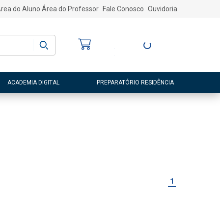
rea do Aluno
Área do Professor
Fale Conosco
Ouvidoria
Bem-vindo
(a)
Entre ou Cadastre-
se
ACADEMIA DIGITAL
PREPARATÓRIO RESIDÊNCIA
1