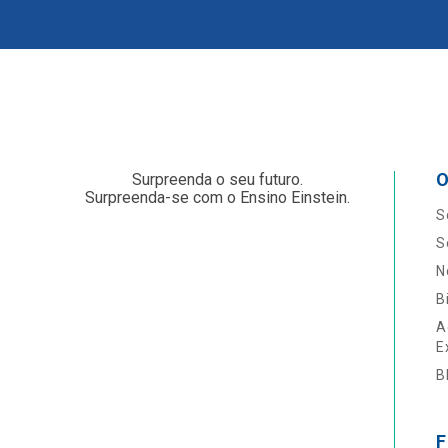
O
Surpreenda o seu futuro.
Surpreenda-se com o Ensino Einstein.
S
S
N
B
A
E
B
F