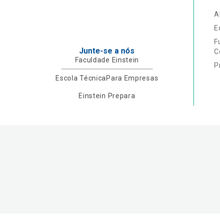
A
E
F
Junte-se a nós
C
Faculdade Einstein
P
Escola Técnica
Para Empresas
Einstein Prepara