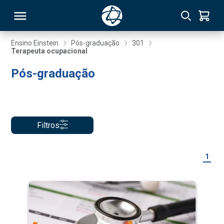
Ensino Einstein
Pós-graduação
301
Terapeuta ocupacional
RSO
Pós-graduação
TIVAS
S
IN
Filtros
ONAL
1
 MBA
NTRO