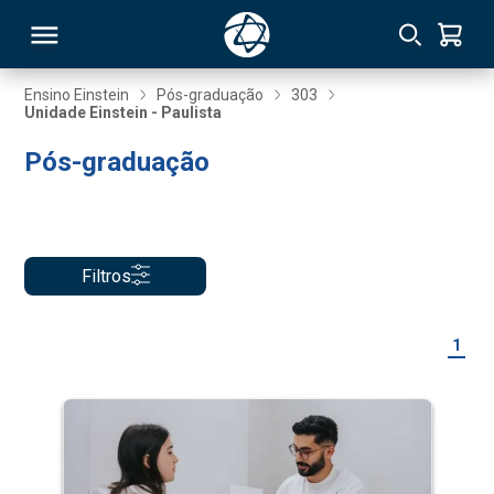
Ensino Einstein
Pós-graduação
303
Unidade Einstein - Paulista
RSO
Pós-graduação
TIVAS
S
IN
Filtros
ONAL
1
 MBA
NTRO