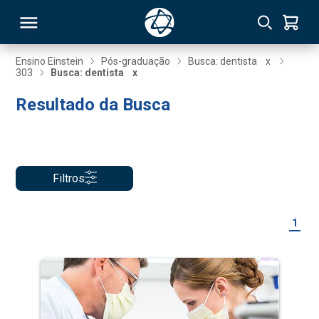
Ensino Einstein
Pós-graduação
Busca: dentista
x
303
Busca: dentista
x
RSO
Resultado da Busca
TIVAS
S
IN
Filtros
ONAL
1
 MBA
NTRO