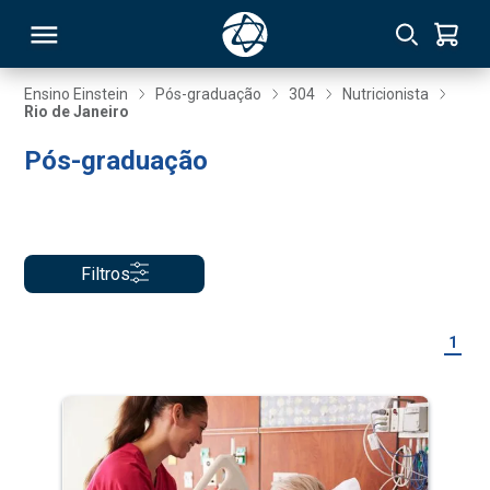
Ensino Einstein
Pós-graduação
304
Nutricionista
Rio de Janeiro
RSO
Pós-graduação
TIVAS
S
IN
Filtros
ONAL
1
 MBA
NTRO