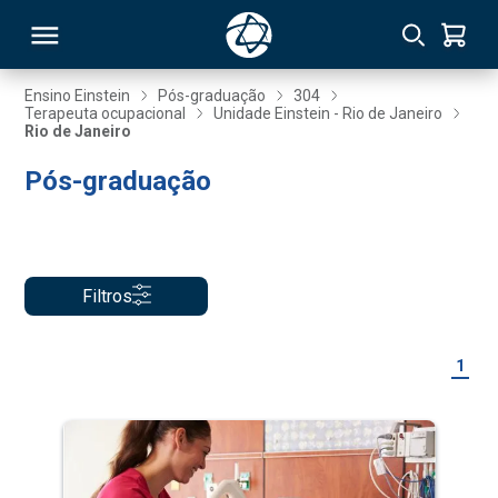
Ensino Einstein
Pós-graduação
304
Terapeuta ocupacional
Unidade Einstein - Rio de Janeiro
Rio de Janeiro
RSO
Pós-graduação
TIVAS
S
IN
Filtros
ONAL
1
 MBA
NTRO