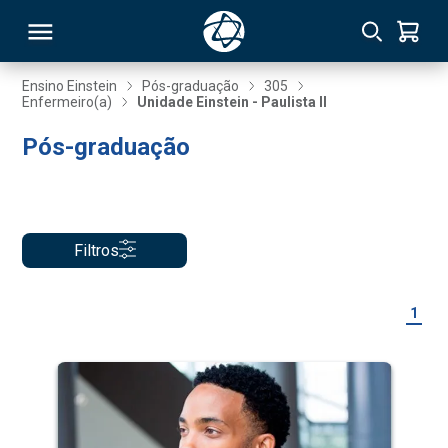
Ensino Einstein
Pós-graduação
305
Enfermeiro(a)
Unidade Einstein - Paulista II
RSO
Pós-graduação
TIVAS
S
IN
Filtros
ONAL
1
 MBA
NTRO