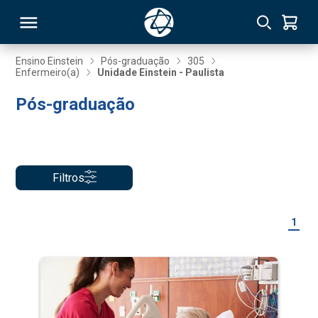
Ensino Einstein
Pós-graduação
305
Enfermeiro(a)
Unidade Einstein - Paulista
RSO
Pós-graduação
TIVAS
S
IN
Filtros
ONAL
1
 MBA
NTRO