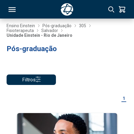
Ensino Einstein
Pós-graduação
305
Fisioterapeuta
Salvador
Unidade Einstein - Rio de Janeiro
RSO
Pós-graduação
TIVAS
S
IN
Filtros
ONAL
1
 MBA
NTRO