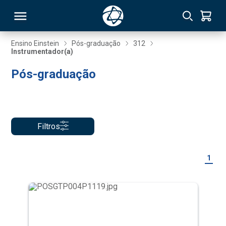
Ensino Einstein
Pós-graduação
312
Instrumentador(a)
RSO
Pós-graduação
TIVAS
S
IN
Filtros
ONAL
1
 MBA
NTRO