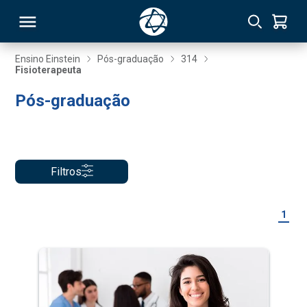
Ensino Einstein
Pós-graduação
314
Fisioterapeuta
RSO
Pós-graduação
TIVAS
S
IN
Filtros
ONAL
1
 MBA
NTRO