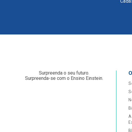
Cadas
O
Surpreenda o seu futuro.
Surpreenda-se com o Ensino Einstein.
S
S
N
B
A
E
B