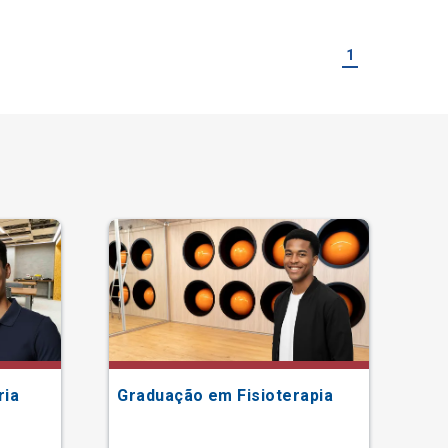
1
ria
Graduação em Fisioterapia
Gr