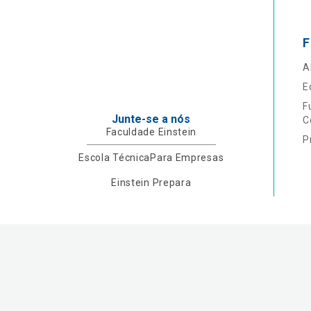
F
A
E
F
Junte-se a nós
C
Faculdade Einstein
P
Escola Técnica
Para Empresas
Einstein Prepara