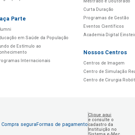
Mestrado e Doutorado
Curta Duração
aça Parte
Programas de Gestão
Eventos Científicos
lumni
Academia Digital Einstei
ducação em Saúde da População
undo de Estímulo ao
Nossos Centros
onhecimento
rogramas Internacionais
Centros de Imagem
Centro de Simulação Rea
Centro de Cirurgia Robót
Clique aqui
e consulte o
Compra segura
Formas de pagamento
cadastro da
Instituição no
Sistema e-Mec