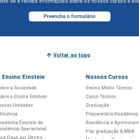
tre-se e receba informações sobre os nossos cursos e ev
Preencha o formulário
Voltar ao topo
 Ensino Einstein
Nossos Cursos
obre a Sociedade
Ensino Médio Técnico
obre o Ensino Einstein
Curso Técnico
ossas Unidades
Graduação
iblioteca
Preparatório Residência
cademia Einstein de
Residência e Aprimora
xcelência Operacional
Pós-graduação & MBA
log Fique por Dentro