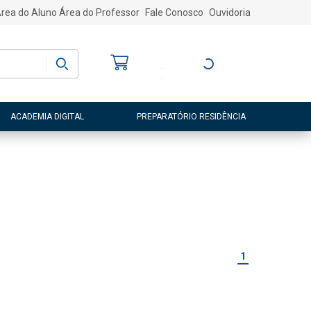
rea do Aluno
Área do Professor
Fale Conosco
Ouvidoria
Bem-vindo
(a)
Entre ou Cadastre-
se
ACADEMIA DIGITAL
PREPARATÓRIO RESIDÊNCIA
1